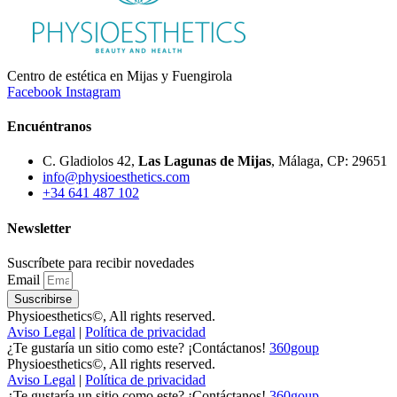
Centro de estética en Mijas y Fuengirola
Facebook
Instagram
Encuéntranos
C. Gladiolos 42,
Las Lagunas de Mijas
, Málaga, CP: 29651
info@physioesthetics.com
+34 641 487 102
Newsletter
Suscríbete para recibir novedades
Email
Suscribirse
Physioesthetics©, All rights reserved.
Aviso Legal
|
Política de privacidad
¿Te gustaría un sitio como este? ¡Contáctanos!
360goup
Physioesthetics©, All rights reserved.
Aviso Legal
|
Política de privacidad
¿Te gustaría un sitio como este? ¡Contáctanos!
360goup