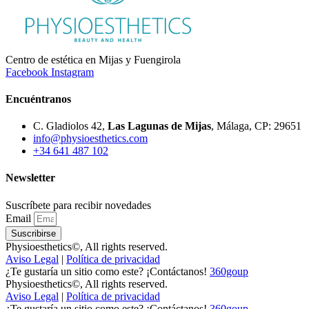
Centro de estética en Mijas y Fuengirola
Facebook
Instagram
Encuéntranos
C. Gladiolos 42,
Las Lagunas de Mijas
, Málaga, CP: 29651
info@physioesthetics.com
+34 641 487 102
Newsletter
Suscríbete para recibir novedades
Email
Suscribirse
Physioesthetics©, All rights reserved.
Aviso Legal
|
Política de privacidad
¿Te gustaría un sitio como este? ¡Contáctanos!
360goup
Physioesthetics©, All rights reserved.
Aviso Legal
|
Política de privacidad
¿Te gustaría un sitio como este? ¡Contáctanos!
360goup