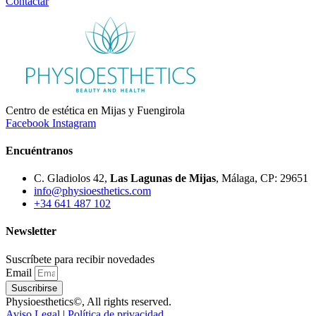
Contactar
Centro de estética en Mijas y Fuengirola
Facebook
Instagram
Encuéntranos
C. Gladiolos 42,
Las Lagunas de Mijas
, Málaga, CP: 29651
info@physioesthetics.com
+34 641 487 102
Newsletter
Suscríbete para recibir novedades
Email
Suscribirse
Physioesthetics©, All rights reserved.
Aviso Legal
|
Política de privacidad