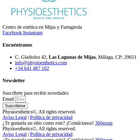
Centro de estética en Mijas y Fuengirola
Facebook
Instagram
Encuéntranos
C. Gladiolos 42,
Las Lagunas de Mijas
, Málaga, CP: 29651
info@physioesthetics.com
+34 641 487 102
Newsletter
Suscríbete para recibir novedades
Email
Suscribirse
Physioesthetics©, All rights reserved.
Aviso Legal
|
Política de privacidad
¿Te gustaría un sitio como este? ¡Contáctanos!
360goup
Physioesthetics©, All rights reserved.
Aviso Legal
|
Política de privacidad
¿Te gustaría un sitio como este? ¡Contáctanos!
360goup