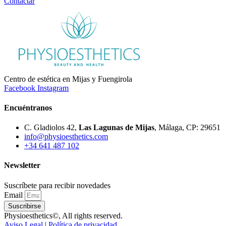
Contactar
Centro de estética en Mijas y Fuengirola
Facebook
Instagram
Encuéntranos
C. Gladiolos 42,
Las Lagunas de Mijas
, Málaga, CP: 29651
info@physioesthetics.com
+34 641 487 102
Newsletter
Suscríbete para recibir novedades
Email
Suscribirse
Physioesthetics©, All rights reserved.
Aviso Legal
|
Política de privacidad