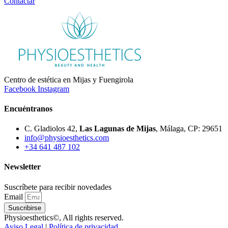
Contactar
Centro de estética en Mijas y Fuengirola
Facebook
Instagram
Encuéntranos
C. Gladiolos 42,
Las Lagunas de Mijas
, Málaga, CP: 29651
info@physioesthetics.com
+34 641 487 102
Newsletter
Suscríbete para recibir novedades
Email
Suscribirse
Physioesthetics©, All rights reserved.
Aviso Legal
|
Política de privacidad