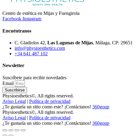
Centro de estética en Mijas y Fuengirola
Facebook
Instagram
Encuéntranos
C. Gladiolos 42,
Las Lagunas de Mijas
, Málaga, CP: 29651
info@physioesthetics.com
+34 641 487 102
Newsletter
Suscríbete para recibir novedades
Email
Suscribirse
Physioesthetics©, All rights reserved.
Aviso Legal
|
Política de privacidad
¿Te gustaría un sitio como este? ¡Contáctanos!
360goup
Physioesthetics©, All rights reserved.
Aviso Legal
|
Política de privacidad
¿Te gustaría un sitio como este? ¡Contáctanos!
360goup