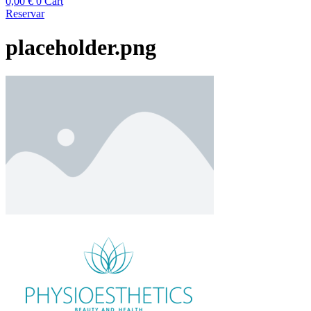
0,00
€
0
Cart
Reservar
placeholder.png