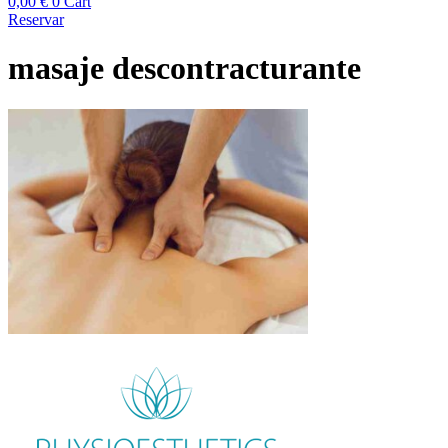
0,00
€
0
Cart
Reservar
masaje descontracturante