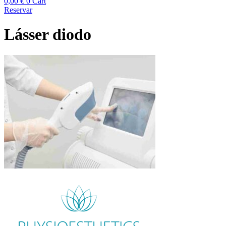
0,00
€
0
Cart
Reservar
Lásser diodo